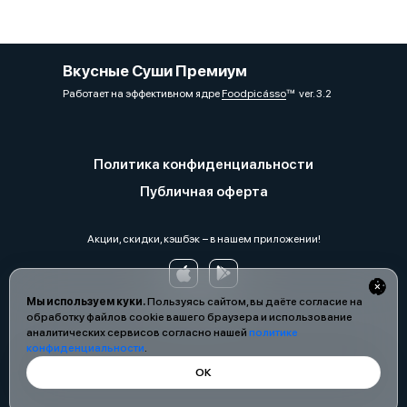
Вкусные Суши Премиум
Работает на эффективном ядре
Foodpicásso
ver. 3.2
Политика конфиденциальности
Публичная оферта
Акции, скидки, кэшбэк − в нашем приложении!
Мы используем куки.
Пользуясь сайтом, вы даёте согласие на
обработку файлов cookie вашего браузера и использование
аналитических сервисов согласно нашей
политике
конфиденциальности
.
ОК