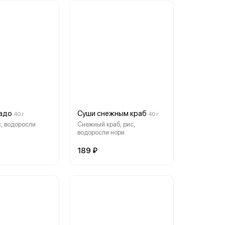
адо
Суши снежным краб
40 г
40 г
с, водоросли
Снежный краб, рис,
водоросли нори.
189 ₽