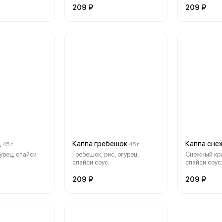
209 ₽
209 ₽
ц
Каппа гребешок
Каппа сне
45 г
45 г
гурец, спайси
Гребешок, рис, огурец,
Снежный кра
спайси соус.
спайси соус
209 ₽
209 ₽