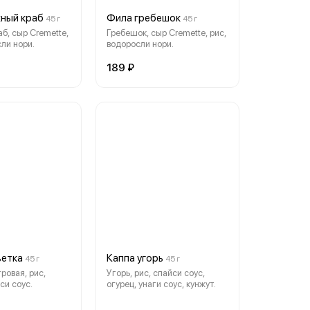
ный краб
Фила гребешок
45 г
45 г
б, сыр Cremette,
Гребешок, сыр Cremette, рис,
сли нори.
водоросли нори.
189 ₽
ветка
Каппа угорь
45 г
45 г
ровая, рис,
Угорь, рис, спайси соус,
си соус.
огурец, унаги соус, кунжут.