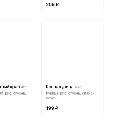
209 ₽
жный краб
Каппа курица
45 г
45 г
б, рис, огурец,
Курица, рис, огурец, спайси
.
соус.
199 ₽