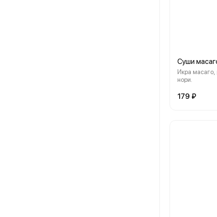
Суши масаг
Икра масаго,
нори.
179 ₽