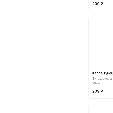
209 ₽
Каппа туне
Тунец, рис, о
соус.
209 ₽