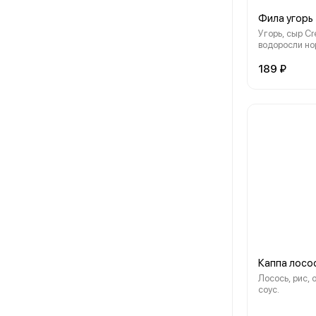
Фила угорь
Угорь, сыр Cr
водоросли нор
кунжут.
189 ₽
Каппа лосо
Лосось, рис, 
соус.