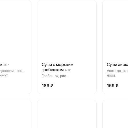
ем
Суши с морским
Суши авок
40 г
гребешком
40 г
одоросли нори,
Авокадо, ри
унжут.
нори.
Гребешок, рис.
189 ₽
169 ₽