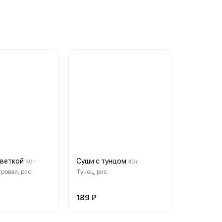
еветкой
Суши с тунцом
40 г
40 г
ровая, рис.
Тунец, рис.
189 ₽