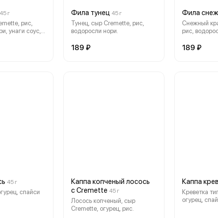
Фила тунец
Фила снеж
45 г
45 г
emette, рис,
Тунец, сыр Cremette, рис,
Снежный кра
и, унаги соус,
водоросли нори.
рис, водоро
189 ₽
189 ₽
сь
Каппа копченый лосось
Каппа кре
45 г
с Cremette
45 г
огурец, спайси
Креветка тиг
огурец, спай
Лосось копченый, сыр
Cremette, огурец, рис.