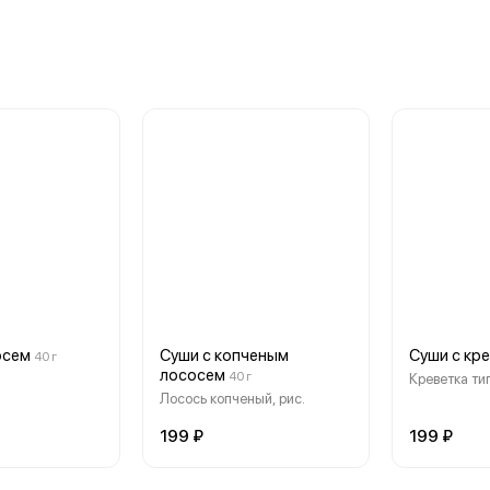
осем
Суши с копченым
Суши с кр
40 г
лососем
40 г
Креветка тиг
Лосось копченый, рис.
199 ₽
199 ₽