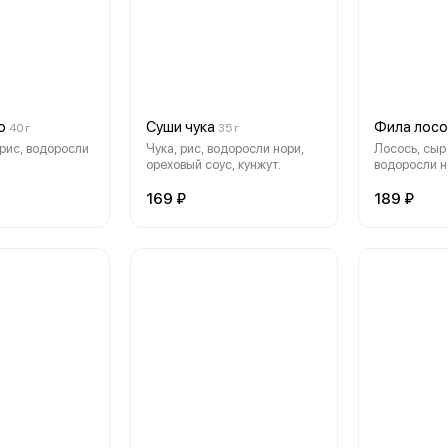
о
Суши чука
Фила лосо
40 г
35 г
 рис, водоросли
Чука, рис, водоросли нори,
Лосось, сыр 
ореховый соус, кунжут.
водоросли н
169 ₽
189 ₽