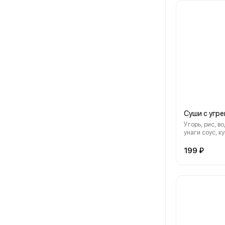
Суши с угр
Угорь, рис, в
унаги соус, к
199 ₽