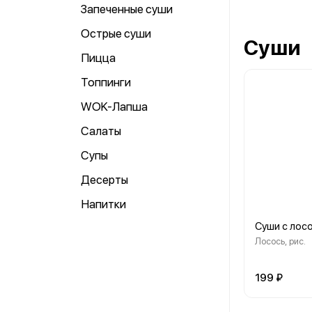
Запеченные суши
Острые суши
Суши
Пицца
Топпинги
WOK-Лапша
Салаты
Супы
Десерты
Напитки
Суши с лос
Лосось, рис.
199 ₽