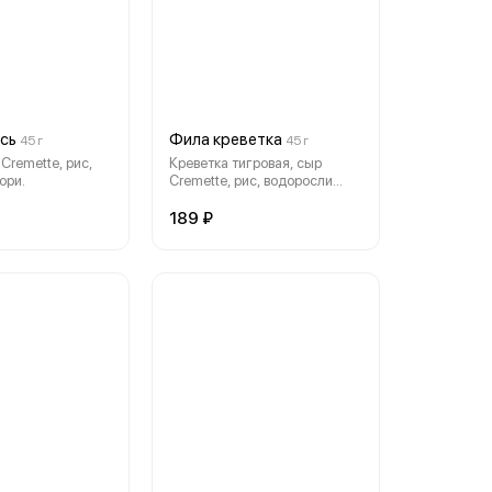
сь
Фила креветка
45 г
45 г
Cremette, рис,
Креветка тигровая, сыр
ори.
Cremette, рис, водоросли
нори.
189 ₽