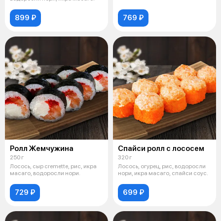
899 ₽
769 ₽
Ролл Жемчужина
Спайси ролл с лососем
250 г
320 г
Лосось, сыр cremette, рис, икра
Лосось, огурец, рис, водоросли
масаго, водоросли нори.
нори, икра масаго, спайси соус.
729 ₽
699 ₽