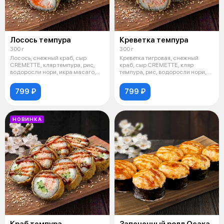
Лосось темпура
Креветка темпура
300 г
300 г
Лосось, снежный краб, сыр
Креветка тигровая, снежный
CREMETTE, кляр темпура, рис,
краб, сыр CREMETTE, кляр
водоросли нори, икра масаго,
темпура, рис, водоросли нори,
унаги
икра мас
799 ₽
799 ₽
НОВИНКА
Краб темпура
Запеченный ролл Осака