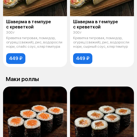
Шаверма в темпуре
Шаверма в темпуре
с креветкой
с креветкой
300 г
300 г
Креветка тигровая, помидор,
Креветка тигровая, помидор,
огурец (свежий), рис, водоросли
огурец (свежий), рис, водоросли
нори, спайс соус, кляр темпура
нори, сырный соус, кляр темпур
449 ₽
449 ₽
Маки роллы