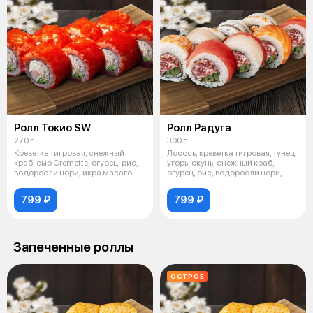
Ролл Токио SW
Ролл Радуга
270 г
300 г
Креветка тигровая, снежный
Лосось, креветка тигровая, тунец,
краб, сыр Cremette, огурец, рис,
угорь, окунь, снежный краб,
водоросли нори, икра масаго.
огурец, рис, водоросли нори,
799 ₽
799 ₽
Запеченные роллы
ОСТРОЕ