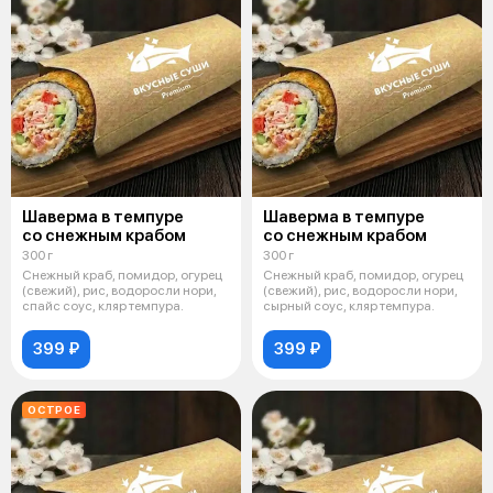
Шаверма в темпуре
Шаверма в темпуре
со снежным крабом
со снежным крабом
300 г
300 г
Снежный краб, помидор, огурец
Снежный краб, помидор, огурец
(свежий), рис, водоросли нори,
(свежий), рис, водоросли нори,
спайс соус, кляр темпура.
сырный соус, кляр темпура.
399 ₽
399 ₽
ОСТРОЕ