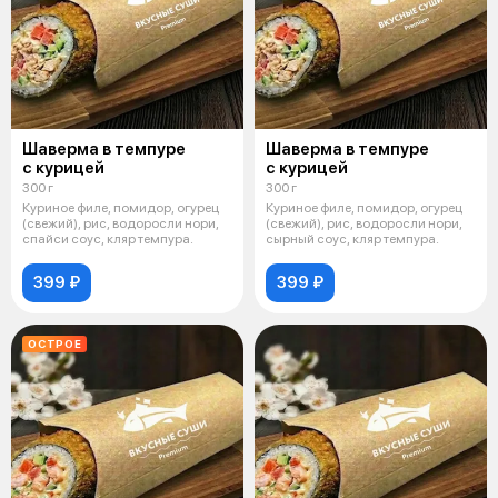
Шаверма в темпуре
Шаверма в темпуре
с курицей
с курицей
300 г
300 г
Куриное филе, помидор, огурец
Куриное филе, помидор, огурец
(свежий), рис, водоросли нори,
(свежий), рис, водоросли нори,
спайси соус, кляр темпура.
сырный соус, кляр темпура.
399 ₽
399 ₽
ОСТРОЕ