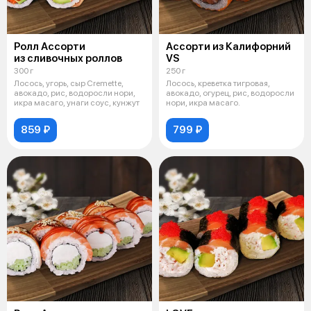
Ролл Ассорти
Ассорти из Калифорний
из сливочных роллов
VS
300 г
250 г
Лосось, угорь, сыр Cremette,
Лосось, креветка тигровая,
авокадо, рис, водоросли нори,
авокадо, огурец, рис, водоросли
икра масаго, унаги соус, кунжут
нори, икра масаго.
859 ₽
799 ₽