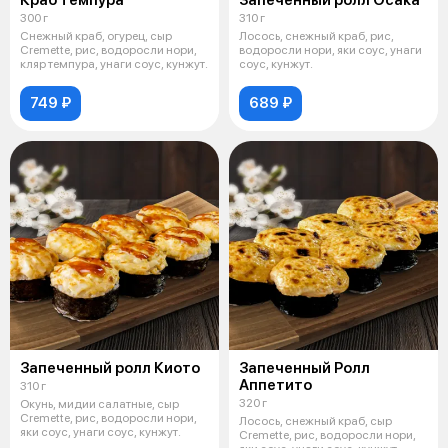
300 г
310 г
Снежный краб, огурец, сыр
Лосось, снежный краб, рис,
Cremette, рис, водоросли нори,
водоросли нори, яки соус, унаги
кляр темпура, унаги соус, кунжут.
соус, кунжут.
749 ₽
689 ₽
Запеченный ролл Киото
Запеченный Ролл
Аппетито
310 г
320 г
Окунь, мидии салатные, сыр
Cremette, рис, водоросли нори,
Лосось, снежный краб, сыр
яки соус, унаги соус, кунжут.
Cremette, рис, водоросли нори,