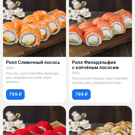
Ролл Сливочный лосось
Ролл Филадельфия
с копчёным лососем
300 г
300 г
Лосось, сыр Cremette, авокадо,
рис, водоросли нори, икра
Лосось копчённый, сыр Cremette,
масаго.
огурец, рис, водоросли нори.
799 ₽
799 ₽