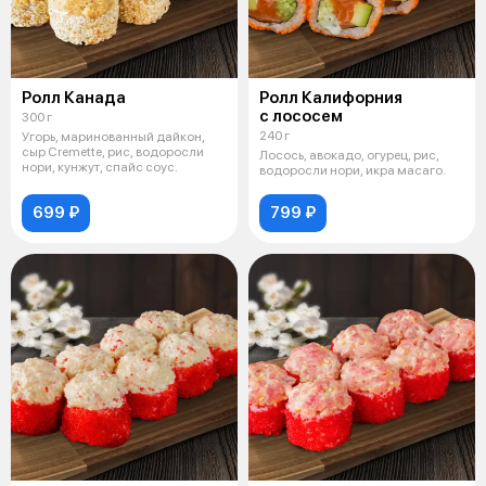
Ролл Канада
Ролл Калифорния
с лососем
300 г
240 г
Угорь, маринованный дайкон,
сыр Cremette, рис, водоросли
Лосось, авокадо, огурец, рис,
нори, кунжут, спайс соус.
водоросли нори, икра масаго.
699 ₽
799 ₽