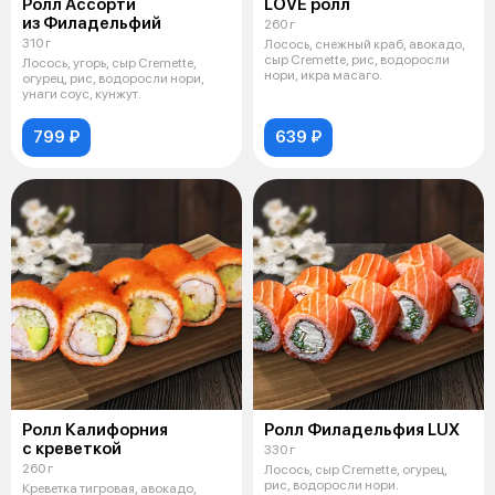
Ролл Ассорти
LOVE ролл
из Филадельфий
260 г
310 г
Лосось, снежный краб, авокадо,
сыр Cremette, рис, водоросли
Лосось, угорь, сыр Cremette,
нори, икра масаго.
огурец, рис, водоросли нори,
унаги соус, кунжут.
799 ₽
639 ₽
Ролл Калифорния
Ролл Филадельфия LUX
с креветкой
330 г
260 г
Лосось, сыр Cremette, огурец,
рис, водоросли нори.
Креветка тигровая, авокадо,