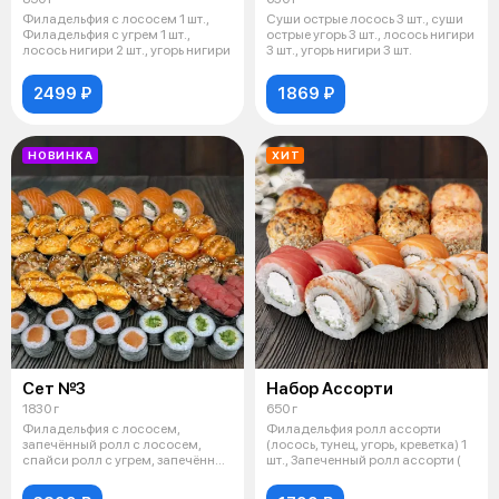
Филадельфия с лососем 1 шт.,
Суши острые лосось 3 шт., суши
Филадельфия с угрем 1 шт.,
острые угорь 3 шт., лосось нигири
лосось нигири 2 шт., угорь нигири
3 шт., угорь нигири 3 шт.
2499 ₽
1869 ₽
НОВИНКА
ХИТ
Сет №3
Набор Ассорти
1830 г
650 г
Филадельфия с лососем,
Филадельфия ролл ассорти
запечённый ролл с лососем,
(лосось, тунец, угорь, креветка) 1
спайси ролл с угрем, запечённый
шт., Запеченный ролл ассорти (
ролл Оса