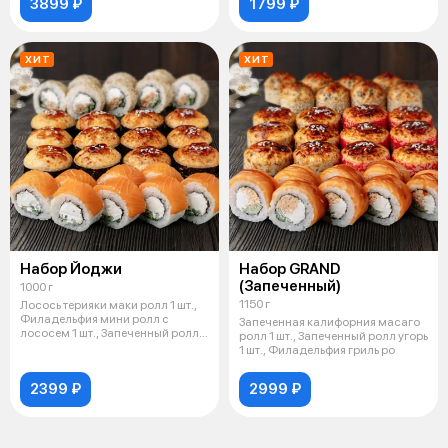
3899 ₽
1799 ₽
ХИТ
ХИТ
Набор Йоджи
Набор GRAND
(Запеченный)
1000 г
1150 г
Лосось терияки маки ролл 1 шт.,
Филадельфия мини ролл с
Запеченная калифорния масаго
лососем 1 шт., Запеченный ролл с
ролл 1 шт., Запеченный ролл угорь
л
1 шт., Филадельфия гриль ро
2399 ₽
2999 ₽