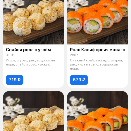
Спайси ролл с угрём
Ролл Калифорния масаго
310 г
250 г
Угорь, огурец, рис, водоросли
Снежный краб, авокадо, огурец,
нори, спайси соус, кунжут.
рис, икра масаго, водоросли
нори.
719 ₽
679 ₽