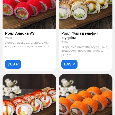
Ролл Аляска VS
Ролл Филадельфия
с угрём
250 г
320 г
Лосось, авокадо, огурец, рис,
водоросли нори, икра масаго.
Угорь, сыр Cremette, огурец, рис,
водоросли нори, унаги соус,
кунжут.
789 ₽
849 ₽