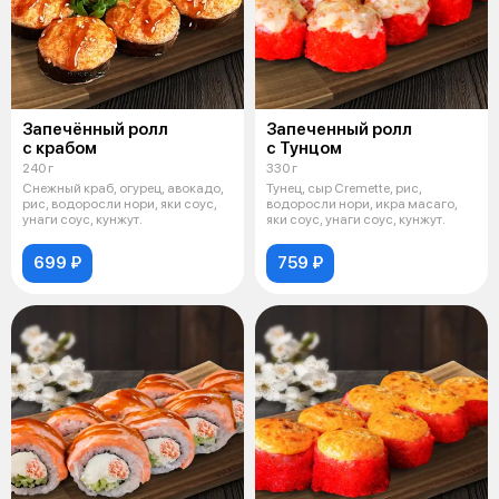
Запечённый ролл
Запеченный ролл
с крабом
с Тунцом
240 г
330 г
Снежный краб, огурец, авокадо,
Тунец, сыр Cremette, рис,
рис, водоросли нори, яки соус,
водоросли нори, икра масаго,
унаги соус, кунжут.
яки соус, унаги соус, кунжут.
699 ₽
759 ₽