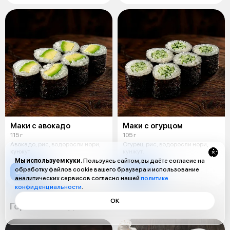
Маки с авокадо
Маки с огурцом
115 г
105 г
Авокадо, рис, водоросли нори,
Огурец, рис, водоросли нори,
кунжут.
кунжут.
Мы используем куки.
Пользуясь сайтом, вы даёте согласие на
обработку файлов cookie вашего браузера и использование
339 ₽
319 ₽
аналитических сервисов согласно нашей
политике
конфиденциальности
.
ОК
Горячие блюда