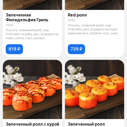
Запеченная
Red ролл
Филадельфия Гриль
320 г
320 г
Лосось, снежный краб, сыр
Cremette, рис, водоросли нори,
Лосось, снежный краб, сыр
икра масаго, спайси соус, унаги
Cremette, огурец, рис, водоросли
с
нори, унаги соус, кунжут.
819 ₽
729 ₽
Запеченный ролл с курой
Запеченный ролл