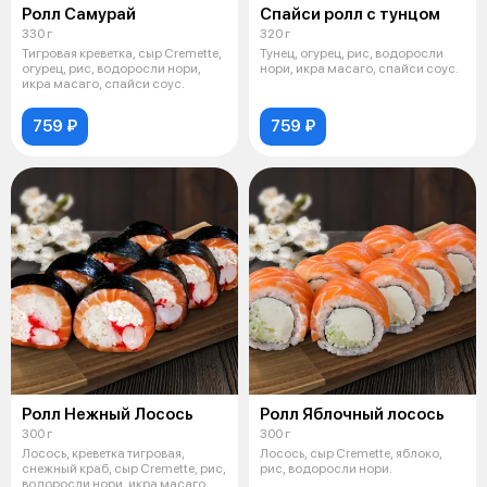
Ролл Самурай
Спайси ролл с тунцом
330 г
320 г
Тигровая креветка, сыр Cremette,
Тунец, огурец, рис, водоросли
огурец, рис, водоросли нори,
нори, икра масаго, спайси соус.
икра масаго, спайси соус.
759 ₽
759 ₽
Ролл Нежный Лосось
Ролл Яблочный лосось
300 г
300 г
Лосось, креветка тигровая,
Лосось, сыр Cremette, яблоко,
снежный краб, сыр Cremette, рис,
рис, водоросли нори.
водоросли нори, икра масаго.