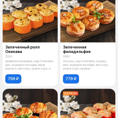
Запеченный ролл
Запеченная
Окинава
филадельфия
320 г
260 г
Креветка тигровая, сыр Cremette,
Лосось, сыр Cremette, огурец,
рис, водоросли нори, икра
рис, водоросли нори, яки соус,
масаго, яки соус, унаги соус, к
унаги соус, кунжут.
759 ₽
779 ₽
ОСТРОЕ