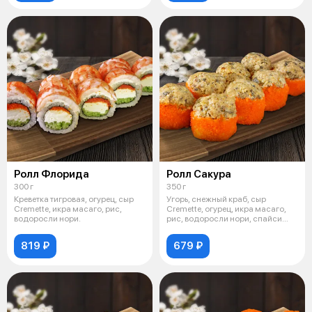
Ролл Флорида
Ролл Сакура
300 г
350 г
Креветка тигровая, огурец, сыр
Угорь, снежный краб, сыр
Cremette, икра масаго, рис,
Cremette, огурец, икра масаго,
водоросли нори.
рис, водоросли нори, спайси
соус.
819 ₽
679 ₽