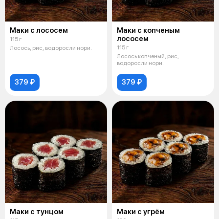
Маки с лососем
Маки с копченым
лососем
115 г
115 г
Лосось, рис, водоросли нори.
Лосось копченый, рис,
водоросли нори.
379 ₽
379 ₽
Маки с тунцом
Маки с угрём