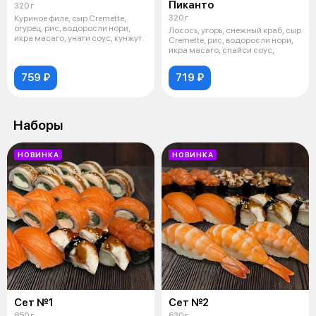
Пиканто
320 г
320 г
Куриное филе, сыр Cremette,
огурец, рис, водоросли нори,
Лосось, угорь, снежный краб, сыр
икра масаго, унаги соус, кунжут.
Cremette, рис, водоросли нори,
икра масаго, спайси соус,
759 ₽
719 ₽
Наборы
НОВИНКА
НОВИНКА
Сет №1
Сет №2
850 г
630 г