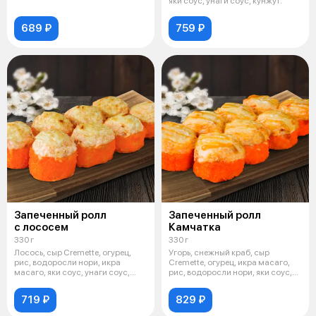
яки соус, унаги соус, кунжут.
689 ₽
759 ₽
Запеченный ролл
Запеченный ролл
с лососем
Камчатка
330 г
330 г
Лосось, сыр Cremette, огурец,
Угорь, снежный краб, сыр
рис, водоросли нори, икра
Cremette, огурец, икра масаго,
масаго, яки соус, унаги соус,
рис, водоросли нори, яки соус,
кунж
уна
719 ₽
829 ₽