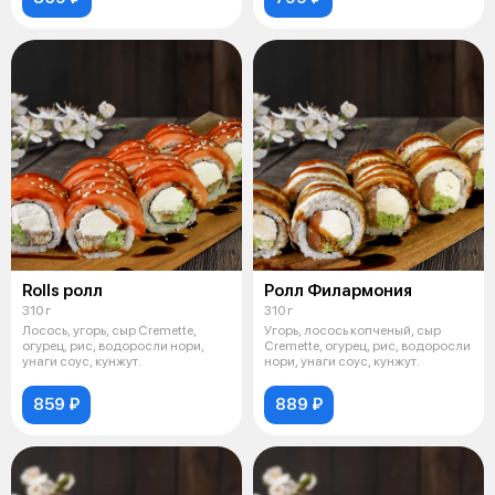
Rolls ролл
Ролл Филармония
310 г
310 г
Лосось, угорь, сыр Cremette,
Угорь, лосось копченый, сыр
огурец, рис, водоросли нори,
Cremette, огурец, рис, водоросли
унаги соус, кунжут.
нори, унаги соус, кунжут.
859 ₽
889 ₽