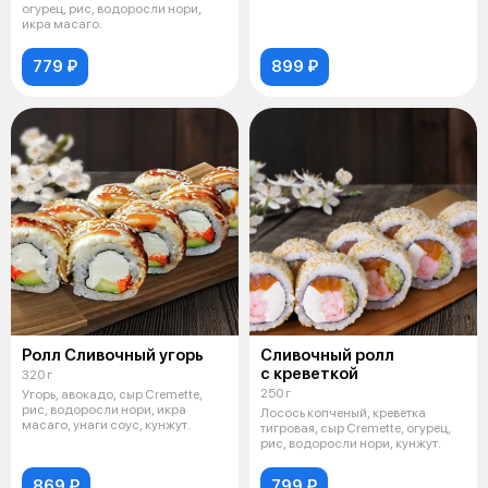
огурец, рис, водоросли нори,
икра масаго.
779 ₽
899 ₽
Ролл Сливочный угорь
Сливочный ролл
с креветкой
320 г
250 г
Угорь, авокадо, сыр Cremette,
рис, водоросли нори, икра
Лосось копченый, креветка
масаго, унаги соус, кунжут.
тигровая, сыр Cremette, огурец,
рис, водоросли нори, кунжут.
869 ₽
799 ₽