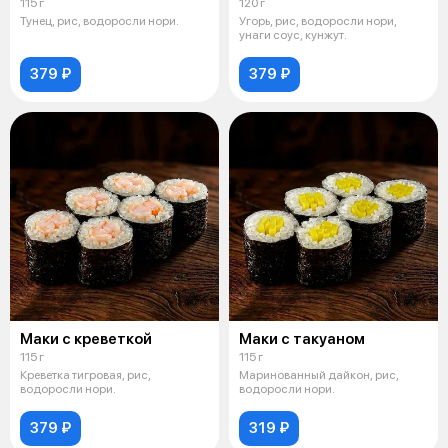
115 г
120 г
Тунец, рис, водоросли нори.
Угорь, рис, водоросли нори,
унаги соус, кунжут.
379 ₽
379 ₽
Маки с креветкой
Маки с такуаном
115 г
115 г
Креветка тигровая, рис,
Маринованный дайкон, рис,
водоросли нори.
водоросли нори.
379 ₽
319 ₽