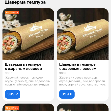
Шаверма темпура
ОСТРОЕ
Шаверма в темпуре
Шаверма в темпуре
с жареным лососем
с жареным лососем
300 г
300 г
Жареный лосось, помидор,
Жареный лосось, помидор,
огурец (свежий), рис, водоросли
огурец (свежий), рис, водоросли
нори, спайс соус, кляр темпура.
нори, сырный соус, кляр темпура.
399 ₽
399 ₽
ОСТРОЕ