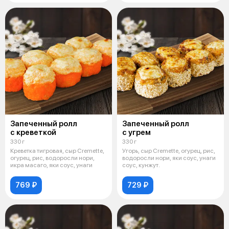
Запеченный ролл
Запеченный ролл
с креветкой
с угрем
330 г
330 г
Креветка тигровая, сыр Cremette,
Угорь, сыр Cremette, огурец, рис,
огурец, рис, водоросли нори,
водоросли нори, яки соус, унаги
икра масаго, яки соус, унаги
соус, кунжут.
769 ₽
729 ₽