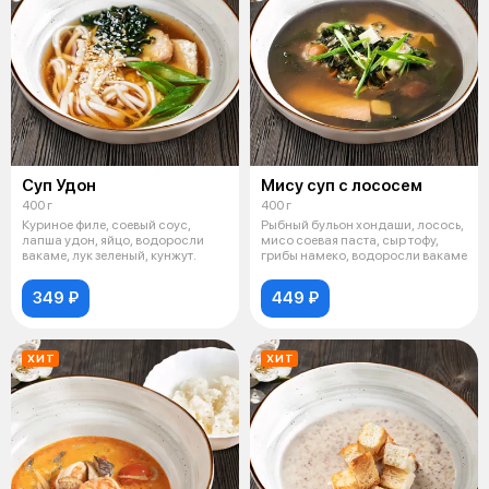
Суп Удон
Мису суп с лососем
400 г
400 г
Куриное филе, соевый соус,
Рыбный бульон хондаши, лосось,
лапша удон, яйцо, водоросли
мисо соевая паста, сыр тофу,
вакаме, лук зеленый, кунжут.
грибы намеко, водоросли вакаме
349 ₽
449 ₽
ХИТ
ХИТ