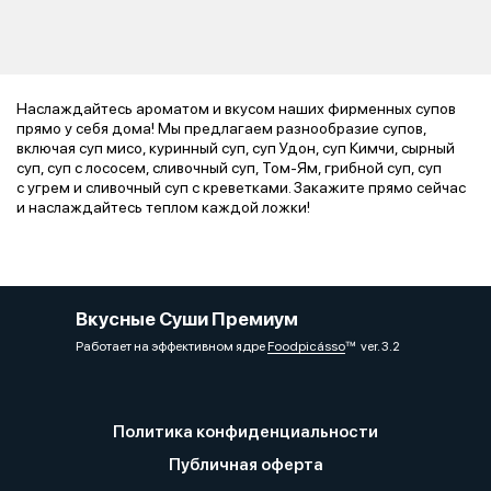
Наслаждайтесь ароматом и вкусом наших фирменных супов
прямо у себя дома! Мы предлагаем разнообразие супов,
включая суп мисо, куринный суп, суп Удон, суп Кимчи, сырный
суп, суп с лососем, сливочный суп, Том-Ям, грибной суп, суп
с угрем и сливочный суп с креветками. Закажите прямо сейчас
и наслаждайтесь теплом каждой ложки!
Вкусные Суши Премиум
Работает на эффективном ядре
Foodpicásso
ver. 3.2
Политика конфиденциальности
Публичная оферта