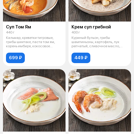
Суп Том Ям
Крем суп грибной
440 г
400 г
Кальмар, креветки тигровые,
Куриный бульон, грибы
грибы шиитаке, паста том ям,
шампиньоны, картофель, лук
корень имбиря, кокосовое
репчатый, сливочное масло,
молоко,
сливки, чеснок
699 ₽
449 ₽