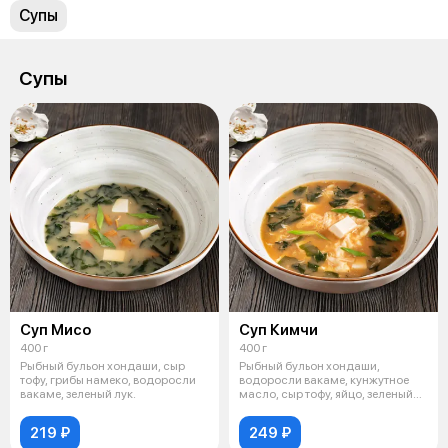
Супы
Супы
Суп Мисо
Суп Кимчи
400 г
400 г
Рыбный бульон хондаши, сыр
Рыбный бульон хондаши,
тофу, грибы намеко, водоросли
водоросли вакаме, кунжутное
вакаме, зеленый лук.
масло, сыр тофу, яйцо, зеленый
лук, соу
219 ₽
249 ₽