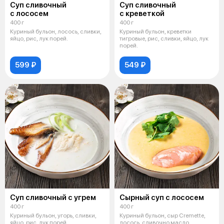
Суп сливочный
Суп сливочный
с лососем
с креветкой
400 г
400 г
Куриный бульон, лосось, сливки,
Куриный бульон, креветки
яйцо, рис, лук порей.
тигровые, рис, сливки, яйцо, лук
порей.
599 ₽
549 ₽
Суп сливочный с угрем
Сырный суп с лососем
400 г
400 г
Куриный бульон, угорь, сливки,
Куриный бульон, сыр Cremette,
яйцо, рис, лук порей.
лосось, сливочно масло,