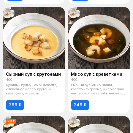
Сырный суп с крутонами
Мисо суп с креветками
400 г
400 г
Куриный бульон, сыр Cremette,
Рыбный бульон хондаши,
сливочное масло, крутоны,
креветки тигровые, мисо соевая
картофель, морковь.
паста, сыр тофу, грибы намеко,
водор
299 ₽
349 ₽
ХИТ