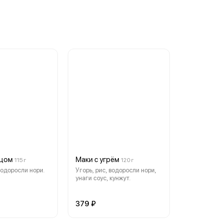
нцом
Маки с угрём
115 г
120 г
водоросли нори.
Угорь, рис, водоросли нори,
унаги соус, кунжут.
379 ₽