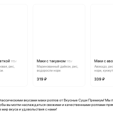
веткой
Маки с такуаном
Маки с ав
115 г
115 г
овая, рис,
Маринованный дайкон, рис,
Авокадо, ри
ри.
водоросли нори.
нори, кунжут
319 ₽
339 ₽
лассическими вкусами маки роллов от Вкусные Суши Премиум! Мы 
тобы вы могли наслаждаться свежими и качественными роллами прям
в мир вкуса и удовольствия с нами!