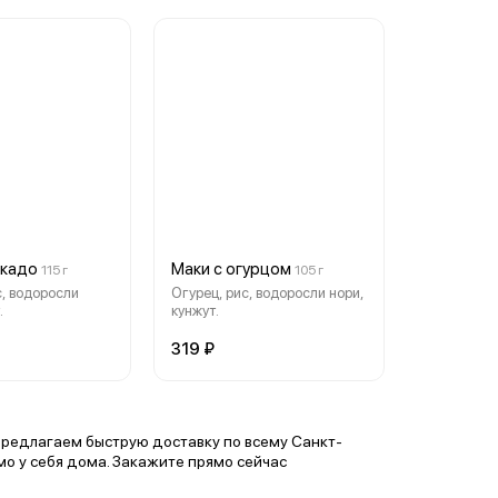
окадо
Маки с огурцом
115 г
105 г
с, водоросли
Огурец, рис, водоросли нори,
.
кунжут.
319 ₽
предлагаем быструю доставку по всему Санкт-
о у себя дома. Закажите прямо сейчас