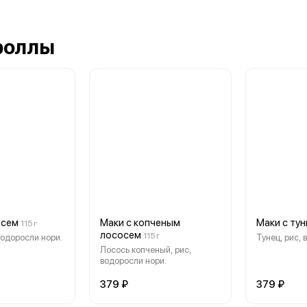
роллы
осем
Маки с копченым
Маки с ту
115 г
лососем
115 г
водоросли нори.
Тунец, рис, 
Лосось копченый, рис,
водоросли нори.
379 ₽
379 ₽