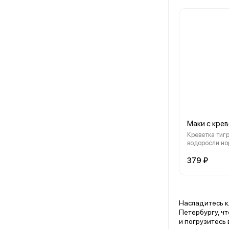
Маки с кре
Креветка тигр
водоросли но
379 ₽
Насладитесь к
Петербургу, ч
и погрузитесь 