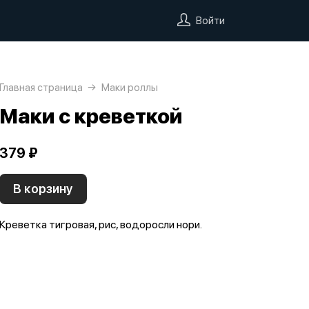
Войти
Главная страница
Маки роллы
Маки с креветкой
379 ₽
В корзину
Креветка тигровая, рис, водоросли нори.