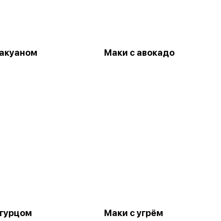
такуаном
Маки с авокадо
огурцом
Маки с угрём