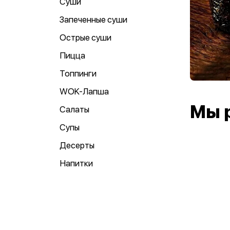
Суши
Запеченные суши
Острые суши
Пицца
Топпинги
WOK-Лапша
Мы 
Салаты
Супы
Десерты
Напитки