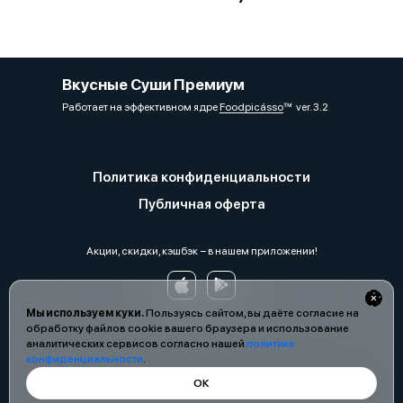
Вкусные Суши Премиум
Работает на эффективном ядре
Foodpicásso
ver. 3.2
Политика конфиденциальности
Публичная оферта
Акции, скидки, кэшбэк − в нашем приложении!
Мы используем куки.
Пользуясь сайтом, вы даёте согласие на
обработку файлов cookie вашего браузера и использование
аналитических сервисов согласно нашей
политике
конфиденциальности
.
ОК