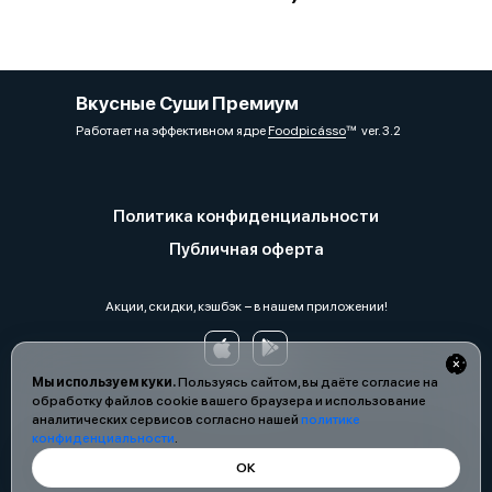
Вкусные Суши Премиум
Работает на эффективном ядре
Foodpicásso
ver. 3.2
Политика конфиденциальности
Публичная оферта
Акции, скидки, кэшбэк − в нашем приложении!
Мы используем куки.
Пользуясь сайтом, вы даёте согласие на
обработку файлов cookie вашего браузера и использование
аналитических сервисов согласно нашей
политике
конфиденциальности
.
ОК