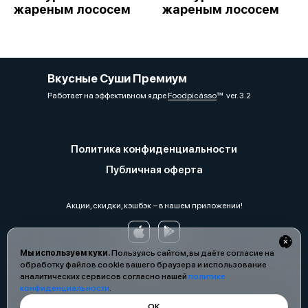
жареным лососем
жареным лососем
Вкусные Суши Премиум
Работает на эффективном ядре
Foodpicásso
ver. 3.2
Политика конфиденциальности
Публичная оферта
Акции, скидки, кэшбэк − в нашем приложении!
Мы используем куки.
Пользуясь сайтом, вы даёте согласие на
обработку файлов cookie вашего браузера и использование
аналитических сервисов согласно нашей
политике
конфиденциальности
.
ОК