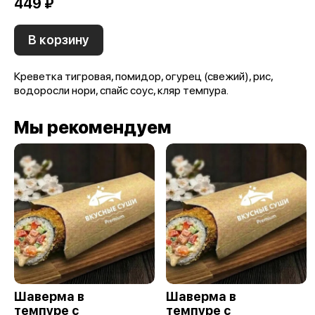
449 ₽
В корзину
Креветка тигровая, помидор, огурец (свежий), рис,
водоросли нори, спайс соус, кляр темпура.
Мы рекомендуем
Шаверма в
Шаверма в
темпуре с
темпуре с