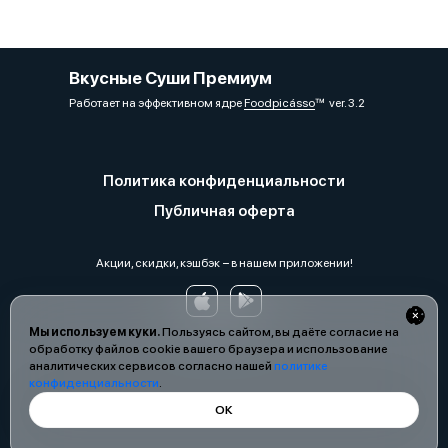
Вкусные Суши Премиум
Работает на эффективном ядре
Foodpicásso
ver. 3.2
Политика конфиденциальности
Публичная оферта
Акции, скидки, кэшбэк − в нашем приложении!
Мы используем куки.
Пользуясь сайтом, вы даёте согласие на
обработку файлов cookie вашего браузера и использование
аналитических сервисов согласно нашей
политике
конфиденциальности
.
ОК