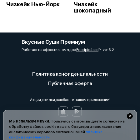
Чизкейк Нью-Йорк
Чизкейк
шоколадный
Вкусные Суши Премиум
Работает на эффективном ядре
Foodpicásso
ver. 3.2
Политика конфиденциальности
Публичная оферта
Акции, скидки, кэшбэк − в нашем приложении!
Мы используем куки.
Пользуясь сайтом, вы даёте согласие на
обработку файлов cookie вашего браузера и использование
аналитических сервисов согласно нашей
политике
конфиденциальности
.