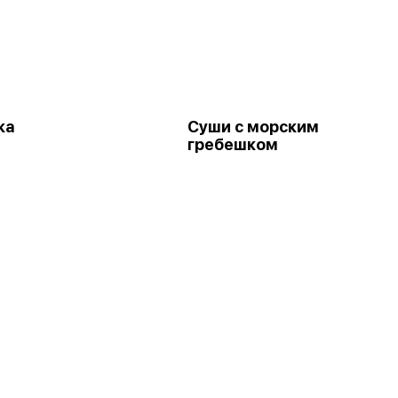
ка
Суши с морским
гребешком