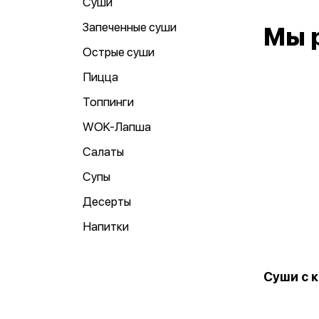
Суши
Запеченные суши
Мы 
Острые суши
Пицца
Топпинги
WOK-Лапша
Салаты
Супы
Десерты
Напитки
Суши с 