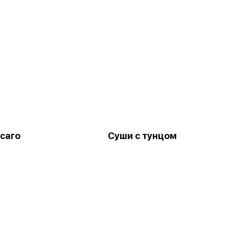
саго
Суши с тунцом