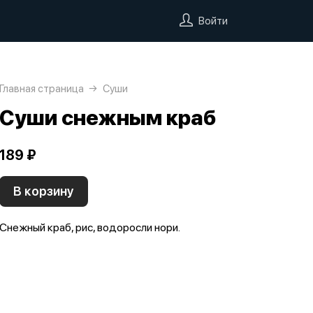
Войти
Главная страница
Суши
Суши снежным краб
189 ₽
В корзину
Снежный краб, рис, водоросли нори.