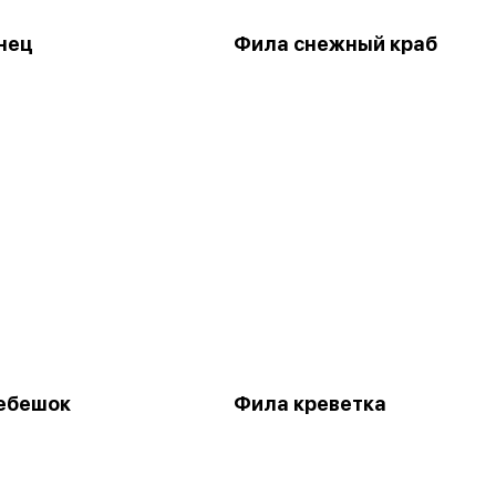
нец
Фила снежный краб
ебешок
Фила креветка