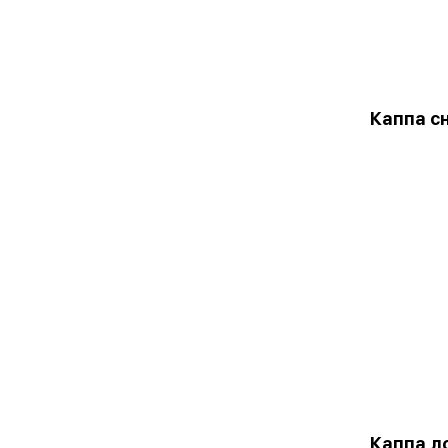
Каппа с
Каппа л