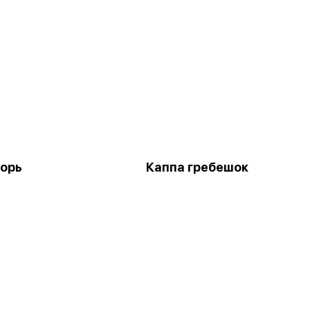
горь
Каппа гребешок