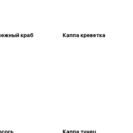
нежный краб
Каппа креветка
осось
Каппа тунец