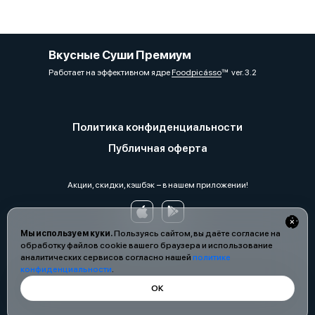
Вкусные Суши Премиум
Работает на эффективном ядре
Foodpicásso
ver. 3.2
Политика конфиденциальности
Публичная оферта
Акции, скидки, кэшбэк − в нашем приложении!
Мы используем куки.
Пользуясь сайтом, вы даёте согласие на
обработку файлов cookie вашего браузера и использование
аналитических сервисов согласно нашей
политике
конфиденциальности
.
ОК