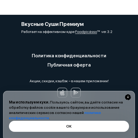
Вкусные Суши Премиум
Работает на эффективном ядре
Foodpicásso
ver. 3.2
Политика конфиденциальности
Публичная оферта
Акции, скидки, кэшбэк − в нашем приложении!
Мы используем куки.
Пользуясь сайтом, вы даёте согласие на
обработку файлов cookie вашего браузера и использование
аналитических сервисов согласно нашей
политике
конфиденциальности
.
ОК