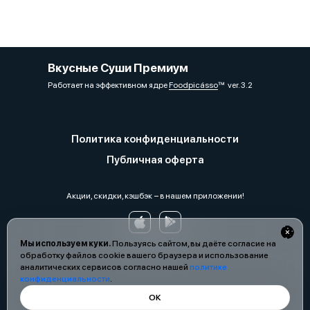
Вкусные Суши Премиум
Работает на эффективном ядре
Foodpicásso
ver. 3.2
Политика конфиденциальности
Публичная оферта
Акции, скидки, кэшбэк − в нашем приложении!
Мы используем куки.
Пользуясь сайтом, вы даёте согласие на
обработку файлов cookie вашего браузера и использование
аналитических сервисов согласно нашей
политике
конфиденциальности
.
ОК