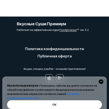
Вкусные Суши Премиум
Работает на эффективном ядре
Foodpicásso
ver. 3.2
Политика конфиденциальности
Публичная оферта
Акции, скидки, кэшбэк − в нашем приложении!
Мы используем куки.
Пользуясь сайтом, вы даёте согласие на
обработку файлов cookie вашего браузера и использование
аналитических сервисов согласно нашей
политике
конфиденциальности
.
ОК