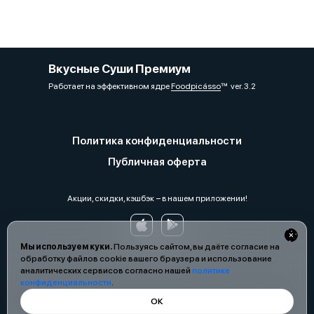
Вкусные Суши Премиум
Работает на эффективном ядре
Foodpicásso
ver. 3.2
Политика конфиденциальности
Публичная оферта
Акции, скидки, кэшбэк − в нашем приложении!
Мы используем куки.
Пользуясь сайтом, вы даёте согласие на
обработку файлов cookie вашего браузера и использование
аналитических сервисов согласно нашей
политике
конфиденциальности
.
ОК