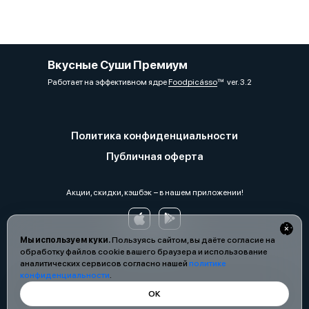
Вкусные Суши Премиум
Работает на эффективном ядре
Foodpicásso
ver. 3.2
Политика конфиденциальности
Публичная оферта
Акции, скидки, кэшбэк − в нашем приложении!
Мы используем куки.
Пользуясь сайтом, вы даёте согласие на
обработку файлов cookie вашего браузера и использование
аналитических сервисов согласно нашей
политике
конфиденциальности
.
ОК