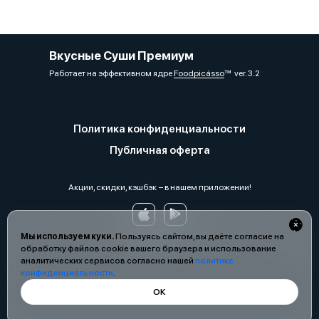
Вкусные Суши Премиум
Работает на эффективном ядре
Foodpicásso
ver. 3.2
Политика конфиденциальности
Публичная оферта
Акции, скидки, кэшбэк − в нашем приложении!
Мы используем куки.
Пользуясь сайтом, вы даёте согласие на
обработку файлов cookie вашего браузера и использование
аналитических сервисов согласно нашей
политике
конфиденциальности
.
ОК