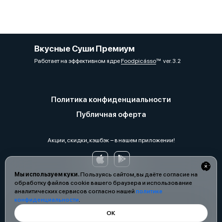
Вкусные Суши Премиум
Работает на эффективном ядре
Foodpicásso
ver. 3.2
Политика конфиденциальности
Публичная оферта
Акции, скидки, кэшбэк − в нашем приложении!
Мы используем куки.
Пользуясь сайтом, вы даёте согласие на
обработку файлов cookie вашего браузера и использование
аналитических сервисов согласно нашей
политике
конфиденциальности
.
ОК