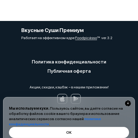
Вкусные Суши Премиум
Работает на эффективном ядре
Foodpicásso
ver. 3.2
Политика конфиденциальности
Публичная оферта
Акции, скидки, кэшбэк − в нашем приложении!
Мы используем куки.
Пользуясь сайтом, вы даёте согласие на
обработку файлов cookie вашего браузера и использование
аналитических сервисов согласно нашей
политике
конфиденциальности
.
ОК