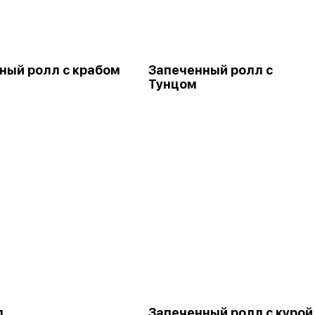
ный ролл с крабом
Запеченный ролл с
Тунцом
л
Запеченный ролл с курой