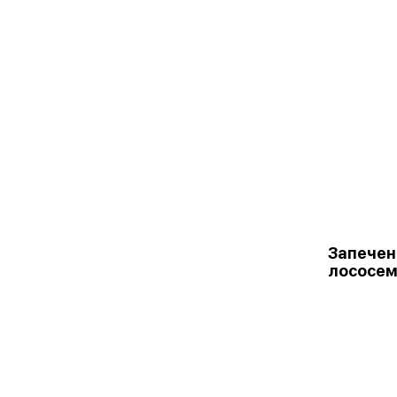
Запечен
лососе