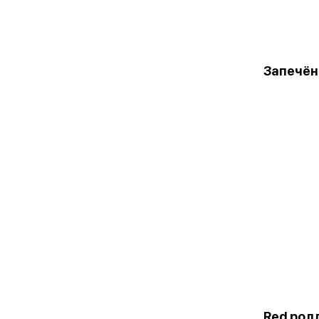
Запечён
Red рол