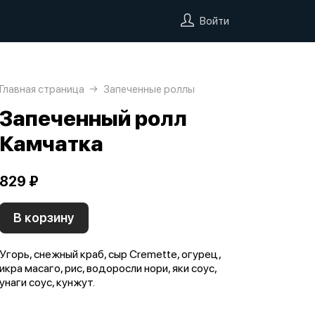
Войти
Главная страница
Запеченные роллы
Запеченный ролл
Камчатка
829 ₽
В корзину
Угорь, снежный краб, сыр Cremette, огурец,
икра масаго, рис, водоросли нори, яки соус,
унаги соус, кунжут.