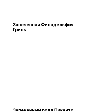
Запеченная Филадельфия
Гриль
Запеченный ролл Пиканто