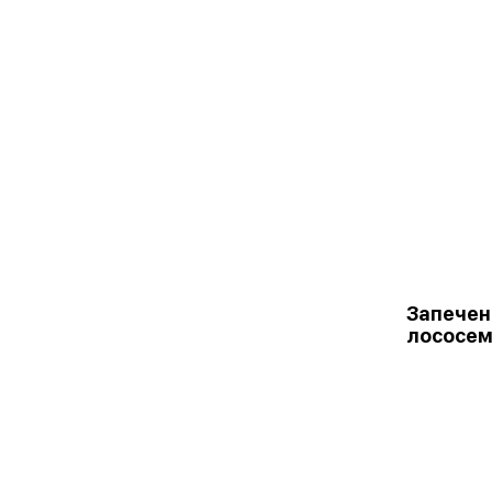
Запечен
лососе