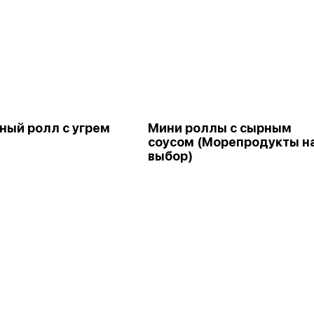
ный ролл с угрем
Мини роллы с сырным
соусом (Морепродукты н
выбор)