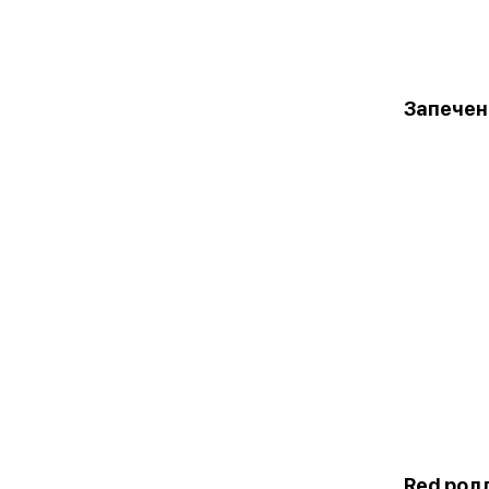
Запечен
Red рол