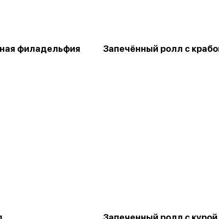
ная филадельфия
Запечённый ролл с краб
л
Запеченный ролл с курой