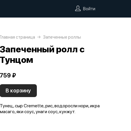
Войти
Главная страница
Запеченные роллы
Запеченный ролл с
Тунцом
759 ₽
В корзину
Тунец, сыр Cremette, рис, водоросли нори, икра
масаго, яки соус, унаги соус, кунжут.