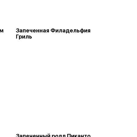
ом
Запеченная Филадельфия
Гриль
Запеченный ролл Пиканто